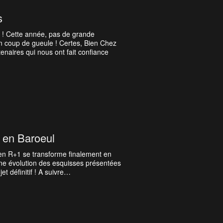
s
s ! Cette année, pas de grande
un coup de gueule ! Certes, Bien Chez
rtenaires qui nous ont fait confiance
q en Baroeul
 en R+1 se transforme finalement en
une évolution des esquisses présentées
et définitif ! A suivre…