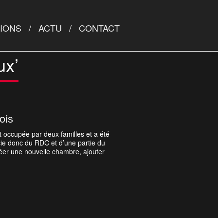
TIONS
ACTU
CONTACT
ux’
ois
st occupée par deux familles et a été
cie donc du RDC et d’une partie du
éer une nouvelle chambre, ajouter